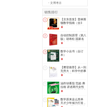
文博考古
销售排行
【京东首发】普林斯
1
顿数学指南（全3
册）特别纪念版 读
￥
懂数学体系，探秘菲
尔兹奖 科学出版社
自动控制原理（第八
2
版）胡寿松 国家名
师主编 第二届教材
￥
奖（高等教育类）自
动化专业核心配套教
数学小丛书（合订
3
辅 考研指导
本）
￥
【樊登推荐】从一到
4
无穷大：科学中的事
实和臆测（中译本）
￥
20世纪科普经典特
藏 前清华大学校长
油炸绿番茄 范妮·弗
5
邱勇推荐
拉格 讲述两代女性
互助情谊的美国经典
￥
小说 一间守护正义
的咖啡馆 一份超越
数学原来这么简单
6
时间的女性情谊
天才少年倾力打造，
150分钟即可轻松搞