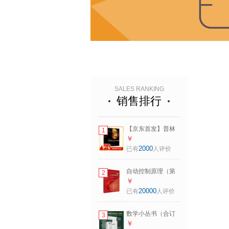
SALES RANKING
销售排行
【京东首发】普林
1
斯顿数学指南（全3
￥
册）特别纪念版 读
2000
已有
人评价
懂数学体系，探秘
菲尔兹奖 科学出版
自动控制原理（第
2
社
八版）胡寿松 国家
￥
名师主编 第二届教
20000
已有
人评价
材奖（高等教育
类）自动化专业核
数学小丛书（合订
3
心配套教辅 考研指
本）
￥
导