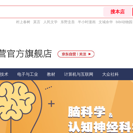
村上春树
莫言
人民文学
东野圭吾
半小时漫画
文城余华
bibi动物园
技术
电子与工业
教材
计算机与互联网
大众社科