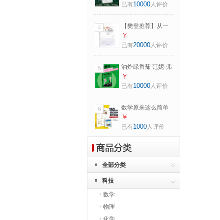
10000
已有
人评价
【樊登推荐】从一
4
到无穷大：科学中
￥
的事实和臆测（中
20000
已有
人评价
译本） 20世纪科普
经典特藏 前清华大
油炸绿番茄 范妮·弗
5
学校长邱勇推荐
拉格 讲述两代女性
￥
互助情谊的美国经
10000
已有
人评价
典小说 一间守护正
义的咖啡馆 一份超
数学原来这么简单
6
越时间的女性情谊
天才少年倾力打
￥
造，150分钟即可轻
1000
已有
人评价
松搞定高中数学基
础
全部分类
科技
数学
物理
化学