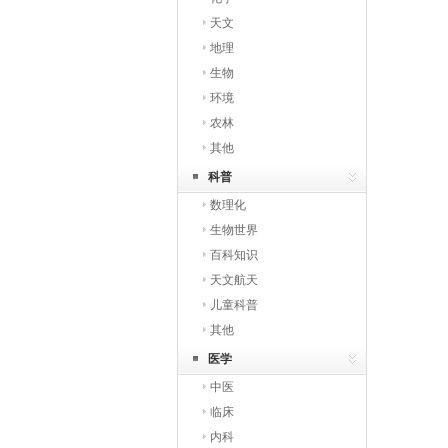
天文
地理
生物
环境
农林
其他
科普
数理化
生物世界
百科知识
天文航天
儿童科普
其他
医学
中医
临床
内科